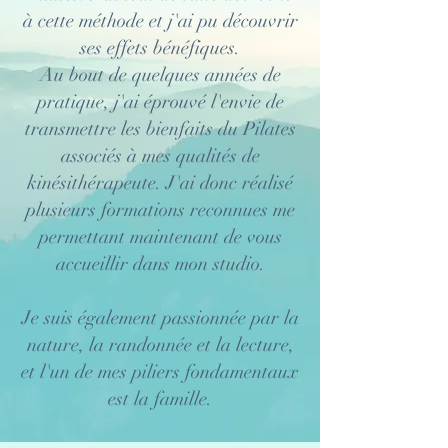
à cette méthode et j'ai pu découvrir
ses effets bénéfiques.
Au bout de quelques années de
pratique, j'ai éprouvé l'envie de
transmettre les bienfaits du Pilates
associés à mes qualités de
kinésithérapeute. J'ai donc réalisé
plusieurs formations reconnues me
permettant maintenant de vous
accueillir dans mon studio.
Je suis également passionnée par la
nature, la randonnée et la lecture,
et l'un de mes piliers fondamentaux
est la famille.