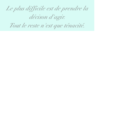
Le plus difficile est de prendre la
décison d'agir.
Tout le reste n'est que ténacité.
Amélia Earhart
(1897-1937)